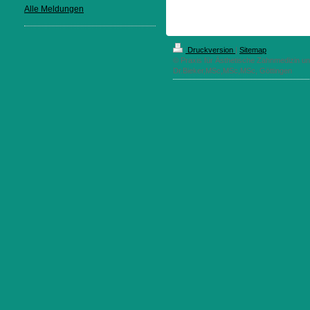
Alle Meldungen
Druckversion
|
Sitemap
© Praxis für Ästhetische Zahnmedizin un
Dr.Bieker,MSc,MSc,MSc, Göttingen