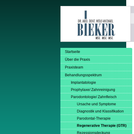
Startseite
Über die Praxis
Praxisteam
Behandlungsspektrum
Implantatologie
Prophylaxe/ Zahnreinigung
Parodontologie/ Zahnfleisch
Ursache und Symptome
Diagnostik und Klassifikation
Parodontal-Therapie
Regenerative Therapie (GTR)
Rezessionsdeckung