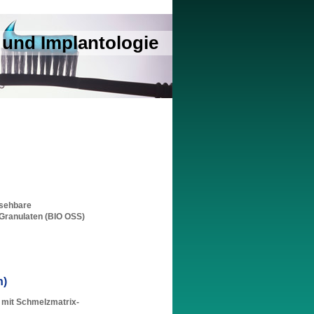
 und Implantologie
rsehbare
Granulaten (BIO OSS)
n)
e mit Schmelzmatrix-