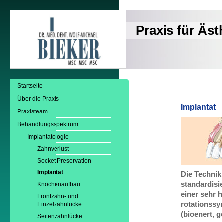
Praxis für Äs
Startseite
Über die Praxis
Implantat
Praxisteam
Behandlungsspektrum
Implantatologie
Zahnverlust
Socket Preservation
Implantat
Die Technik 
standardisi
Knochenaufbau
einer sehr 
Frontzahn- und
rotationssy
Einzelzahnlücke
(bioenert, g
Seitenzahnlücke