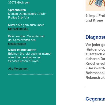
37073 Göttingen
Sprechzeiten
Montag-Donnerstag 9-18 Uhr
9. Impl.-Fr
Freitag 9-14 Uhr
und Krone
Nutzen Sie gern auch unser
Kontaktformular
.
Diagnost
Bitte beachten Sie außerhalb
der Sprechzeiten den
Notdienstplan
Vor jeder g
röntgenolog
Neuer Internetauftritt
Erfahren Sie jetzt auch im Internet
zusätzlich 
alles über Leistungen und
sicheren Da
Services unserer Praxis.
Knochenvol
»Backward-P
Alle Meldungen
Bohrschablo
Rekonstrukt
.
Gegenanz