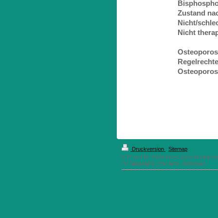
Bisphospho
Zustand na
Nicht/schlec
Nicht therap
Osteoporos
Regelrechte
Osteoporos
Druckversion
|
Sitemap
© Praxis für Ästhetische Zahnmedizin un
Dr.Bieker,MSc,MSc,MSc, Göttingen