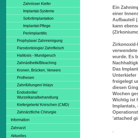
Zahnloser Kiefer
Ein Zahnimp
Implantat-Systeme
einer Inne
Sofortimplantation
Aufbauteil 
kann ebens
Implantat-Pflege
(Zirkoniumo
Periimplantitis
Prophylaxe/ Zahnreinigung
Zirkonoxid-
Parodontologie/ Zahnfleisch
verwendete 
Halitosis - Mundgeruch
wurde. Es b
Nachhaltigk
Zahnästhetik/Bleaching
Das Implant
Kronen, Brücken, Veneers
Unterkiefer
Prothesen
freigelegt 
Zahnfüllungen/ Inlays
diesen Ging
Endodontie/
Wochen ges
Wurzelkanalbehandlung
Wichtig ist
Kiefergelenk/ Knirschen (CMD)
Implantats,
Operationst
Zahnärztliche Chirurgie
’attached gi
Information
Zahnarzt
.
Aktuelles