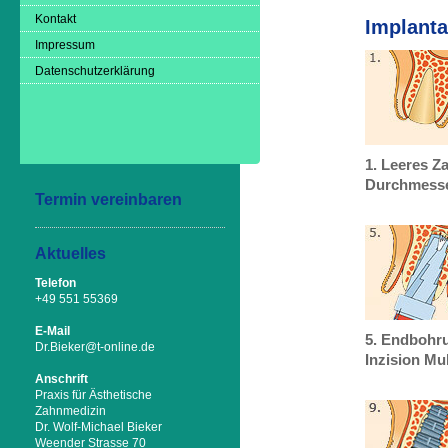
Kontakt
Implant
Impressum
Datenschutzerklärung
1. Leeres Z
Durchmess
Termin vereinbaren
Aktuelles
Telefon
+49 551 55369
E-Mail
5. Endbohr
Dr.Bieker@t-online.de
Inzision M
Anschrift
Praxis für Ästhetische
Zahnmedizin
Dr. Wolf-Michael Bieker
Weender Strasse 70