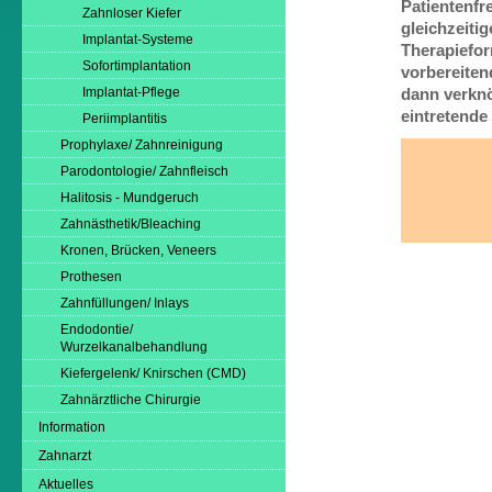
Patientenfr
Zahnloser Kiefer
gleichzeiti
Implantat-Systeme
Therapiefor
Sofortimplantation
vorbereiten
Implantat-Pflege
dann verknö
eintretend
Periimplantitis
Prophylaxe/ Zahnreinigung
Parodontologie/ Zahnfleisch
Halitosis - Mundgeruch
Zahnästhetik/Bleaching
Kronen, Brücken, Veneers
Prothesen
Zahnfüllungen/ Inlays
Endodontie/
Wurzelkanalbehandlung
Kiefergelenk/ Knirschen (CMD)
Zahnärztliche Chirurgie
Information
Zahnarzt
Aktuelles