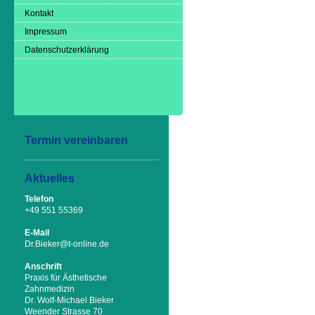
Kontakt
Impressum
Datenschutzerklärung
Termin vereinbaren
Aktuelles
Telefon
+49 551 55369
E-Mail
Dr.Bieker@t-online.de
Anschrift
Praxis für Ästhetische
Zahnmedizin
Dr. Wolf-Michael Bieker
Weender Strasse 70