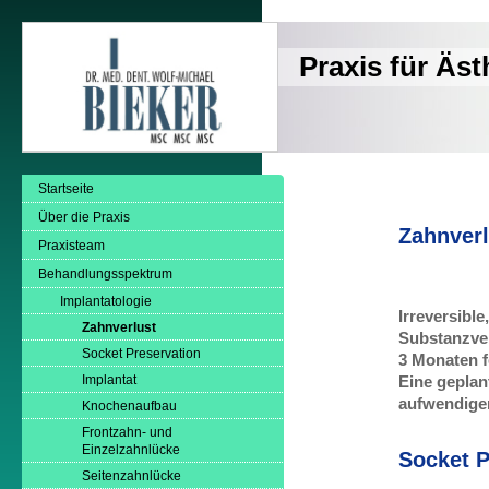
Praxis für Äs
Startseite
Über die Praxis
Zahnverl
Praxisteam
Behandlungsspektrum
Implantatologie
Irreversibl
Zahnverlust
Substanzve
Socket Preservation
3 Monaten 
Implantat
Eine geplan
aufwendige
Knochenaufbau
Frontzahn- und
Einzelzahnlücke
Socket P
Seitenzahnlücke