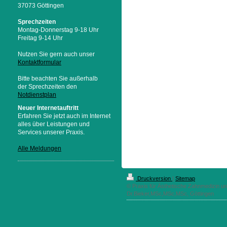
37073 Göttingen
Sprechzeiten
Montag-Donnerstag 9-18 Uhr
Freitag 9-14 Uhr
Nutzen Sie gern auch unser
Kontaktformular
Bitte beachten Sie außerhalb
der Sprechzeiten den
Notdienstplan
Neuer Internetauftritt
Erfahren Sie jetzt auch im Internet
alles über Leistungen und
Services unserer Praxis.
Alle Meldungen
Druckversion
|
Sitemap
© Praxis für Ästhetische Zahnmedizin un
Dr.Bieker,MSc,MSc,MSc, Göttingen